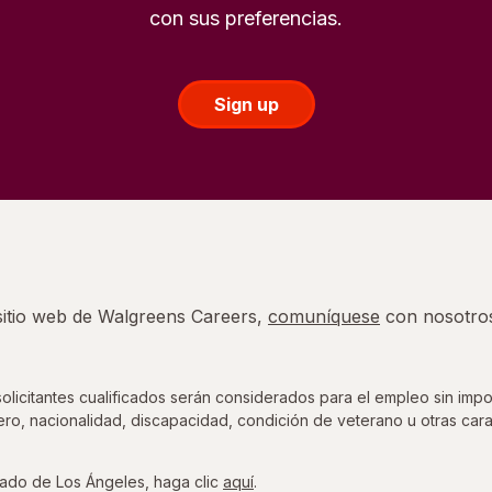
con sus preferencias.
Sign up
 sitio web de Walgreens Careers,
comuníquese
con nosotro
icitantes cualificados serán considerados para el empleo sin impor
nero, nacionalidad, discapacidad, condición de veterano u otras cara
para ver la Ordenanza de Oport
ado de Los Ángeles, haga clic
aquí
.