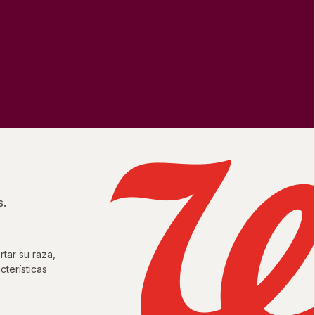
s.
tar su raza,
cterísticas
unidades Justas del Condado