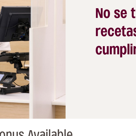
No se t
recetas
cumplir
onus Available