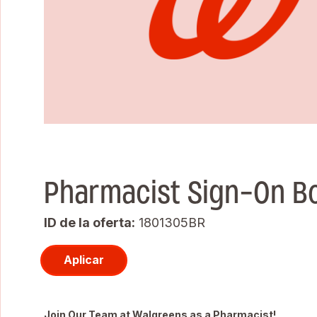
Pharmacist Sign-On Bo
ID de la oferta
1801305BR
Aplicar
Join Our Team at Walgreens as a Pharmacist!