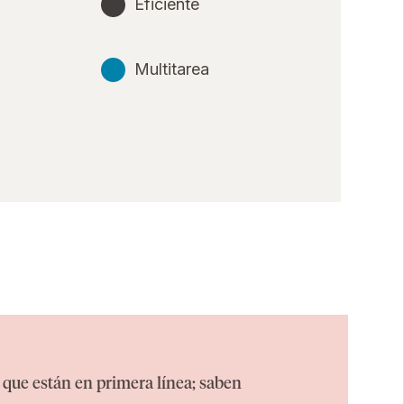
Eficiente
Multitarea
 que están en primera línea; saben