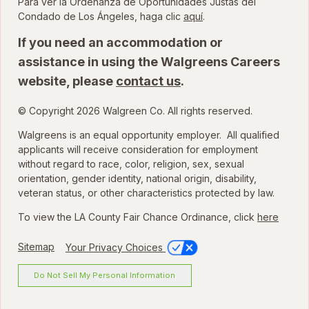
Para ver la Ordenanza de Oportunidades Justas del
para ver la Ordenanza
Condado de Los Ángeles, haga clic
aquí
.
If you need an accommodation or
assistance in using the Walgreens Careers
website, please
contact us
.
© Copyright 2026 Walgreen Co. All rights reserved.
Walgreens is an equal opportunity employer. All qualified
applicants will receive consideration for employment
without regard to race, color, religion, sex, sexual
orientation, gender identity, national origin, disability,
veteran status, or other characteristics protected by law.
To view the LA County Fair Chance Ordinance, click
here
Sitemap
Your Privacy Choices
Do Not Sell My Personal Information