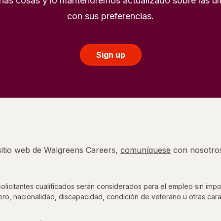
as cosas y lo mantendremos actualizado sobre las úl
con sus preferencias.
Sign up
 sitio web de Walgreens Careers,
comuníquese
con nosotro
icitantes cualificados serán considerados para el empleo sin impor
nero, nacionalidad, discapacidad, condición de veterano u otras cara