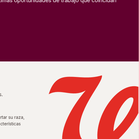
timas oportunidades de trabajo que coincidan
s.
tar su raza,
cterísticas