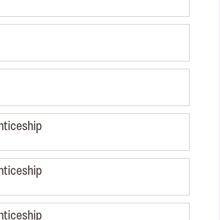
nticeship
nticeship
nticeship