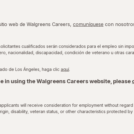
 sitio web de Walgreens Careers,
comuníquese
con nosotro
icitantes cualificados serán considerados para el empleo sin impor
nero, nacionalidad, discapacidad, condición de veterano u otras cara
para ver la Ordenanza de Oport
ado de Los Ángeles, haga clic
aquí
.
e in using the Walgreens Careers website, please
applicants will receive consideration for employment without regard 
rigin, disability, veteran status, or other characteristics protected by 