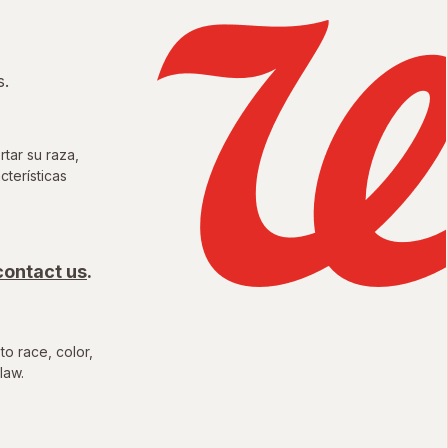
s.
tar su raza,
cterísticas
unidades Justas del Condado
contact us
.
to race, color,
law.