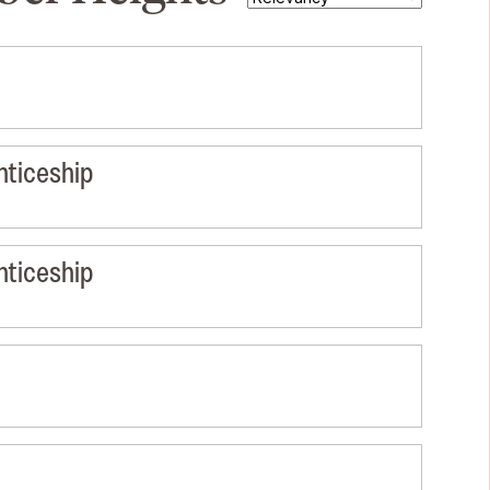
nticeship
nticeship