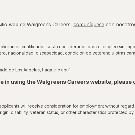
 sitio web de Walgreens Careers,
comuníquese
con nosotro
icitantes cualificados serán considerados para el empleo sin impor
nero, nacionalidad, discapacidad, condición de veterano u otras cara
para ver la Ordenanza de Oport
ado de Los Ángeles, haga clic
aquí
.
e in using the Walgreens Careers website, please
applicants will receive consideration for employment without regard 
rigin, disability, veteran status, or other characteristics protected by 