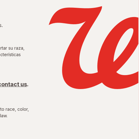
s.
tar su raza,
cterísticas
unidades Justas del Condado
contact us
.
to race, color,
law.