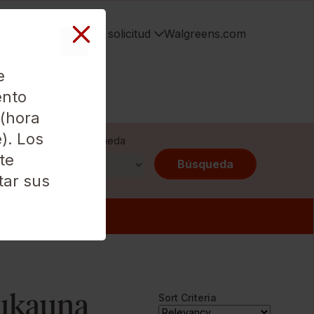
ES
Ver mi solicitud
Walgreens.com
e
ento
 (hora
e). Los
Radio de búsqueda
te
Búsqueda
tar sus
bonus
aukauna
Sort Criteria