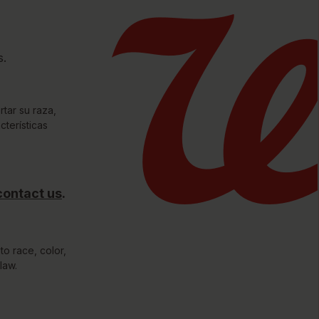
s.
tar su raza,
cterísticas
unidades Justas del Condado
contact us
.
to race, color,
law.