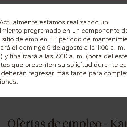
Actualmente estamos realizando un
imiento programado en un componente d
 sitio de empleo. El periodo de mantenimi
rá el domingo 9 de agosto a la 1:00 a. m.
) y finalizará a las 7:00 a. m. (hora del est
labra clave
Ciudad, región o código postal
tos que presenten su solicitud durante es
 deberán regresar más tarde para comple
iones.
ur pharmacy jobs that offer a sign on 
Ofertas de empleo - K