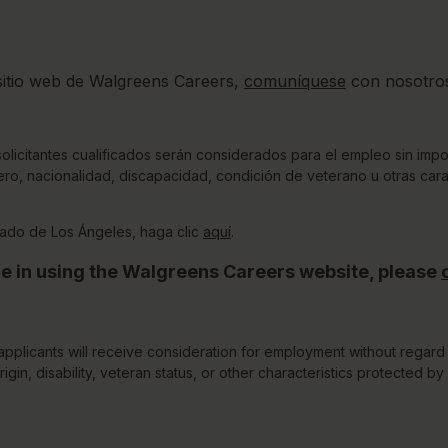
 sitio web de Walgreens Careers,
comuníquese
con nosotro
icitantes cualificados serán considerados para el empleo sin impor
nero, nacionalidad, discapacidad, condición de veterano u otras cara
para ver la Ordenanza de Oport
ado de Los Ángeles, haga clic
aquí
.
e in using the Walgreens Careers website, please
applicants will receive consideration for employment without regard 
rigin, disability, veteran status, or other characteristics protected by 