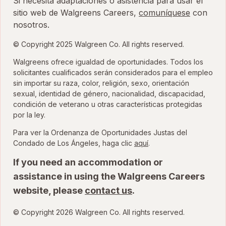
Si necesita adaptaciones o asistencia para usar el
sitio web de Walgreens Careers,
comuníquese
con
nosotros.
© Copyright 2025 Walgreen Co. All rights reserved.
Walgreens ofrece igualdad de oportunidades. Todos los
solicitantes cualificados serán considerados para el empleo
sin importar su raza, color, religión, sexo, orientación
sexual, identidad de género, nacionalidad, discapacidad,
condición de veterano u otras características protegidas
por la ley.
Para ver la Ordenanza de Oportunidades Justas del
para ver la Ordenanza
Condado de Los Ángeles, haga clic
aquí
.
If you need an accommodation or
assistance in using the Walgreens Careers
website, please
contact us
.
© Copyright 2026 Walgreen Co. All rights reserved.