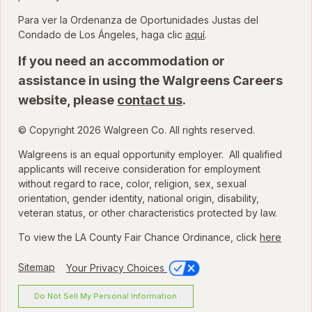
Para ver la Ordenanza de Oportunidades Justas del
para ver la Ordenanza
Condado de Los Ángeles, haga clic
aquí
.
If you need an accommodation or
assistance in using the Walgreens Careers
website, please
contact us
.
© Copyright 2026 Walgreen Co. All rights reserved.
Walgreens is an equal opportunity employer. All qualified
applicants will receive consideration for employment
without regard to race, color, religion, sex, sexual
orientation, gender identity, national origin, disability,
veteran status, or other characteristics protected by law.
To view the LA County Fair Chance Ordinance, click
here
Sitemap
Your Privacy Choices
Do Not Sell My Personal Information