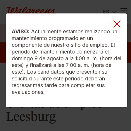
ES
Me
AVISO:
Actualmente estamos realizando un
Buscar Trabajos
mantenimiento programado en un
componente de nuestro sitio de empleo. El
View our pharmacy jobs that offer a sign
periodo de mantenimiento comenzará el
on bonus
domingo 9 de agosto a la 1:00 a. m. (hora del
este) y finalizará a las 7:00 a. m. (hora del
este). Los candidatos que presenten su
Sort Criteria
solicitud durante este periodo deberán
regresar más tarde para completar sus
evaluaciones.
Ofertas de empleo -
Leesburg