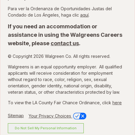
Para ver la Ordenanza de Oportunidades Justas del
para ver la Ordenanza
Condado de Los Ángeles, haga clic
aquí
.
If you need an accommodation or
assistance in using the Walgreens Careers
website, please
contact us
.
© Copyright 2026 Walgreen Co. All rights reserved.
Walgreens is an equal opportunity employer. All qualified
applicants will receive consideration for employment
without regard to race, color, religion, sex, sexual
orientation, gender identity, national origin, disability,
veteran status, or other characteristics protected by law.
To view the LA County Fair Chance Ordinance, click
here
Sitemap
Your Privacy Choices
Do Not Sell My Personal Information