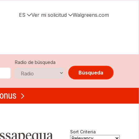
ES
Ver mi solicitud
Walgreens.com
Radio de búsqueda
Búsqueda
bonus
assapequa
Sort Criteria