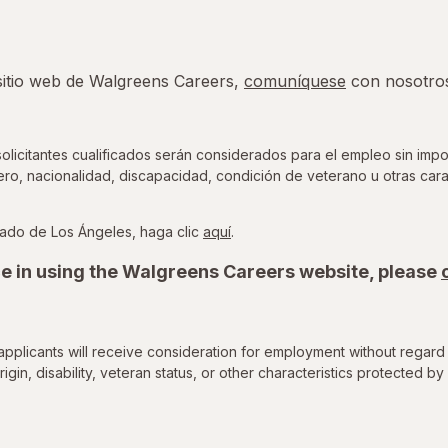
 sitio web de Walgreens Careers,
comuníquese
con nosotro
icitantes cualificados serán considerados para el empleo sin impor
nero, nacionalidad, discapacidad, condición de veterano u otras cara
para ver la Ordenanza de Oport
ado de Los Ángeles, haga clic
aquí
.
e in using the Walgreens Careers website, please
applicants will receive consideration for employment without regard 
rigin, disability, veteran status, or other characteristics protected by 