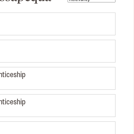
nticeship
nticeship