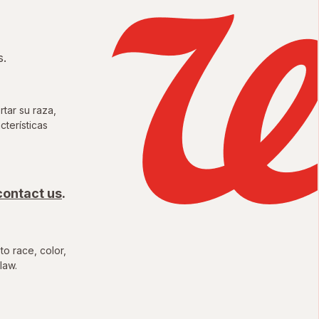
s.
tar su raza,
cterísticas
unidades Justas del Condado
contact us
.
to race, color,
law.