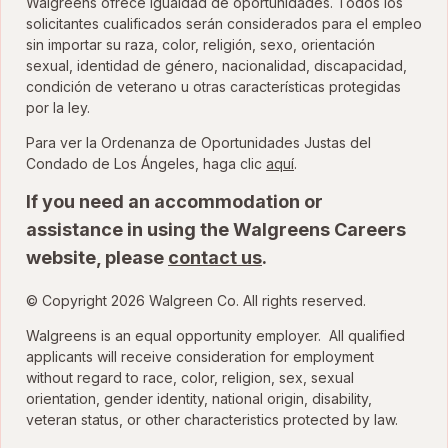
Walgreens ofrece igualdad de oportunidades. Todos los
solicitantes cualificados serán considerados para el empleo
sin importar su raza, color, religión, sexo, orientación
sexual, identidad de género, nacionalidad, discapacidad,
condición de veterano u otras características protegidas
por la ley.
Para ver la Ordenanza de Oportunidades Justas del
para ver la Ordenanza
Condado de Los Ángeles, haga clic
aquí
.
If you need an accommodation or
assistance in using the Walgreens Careers
website, please
contact us
.
© Copyright 2026 Walgreen Co. All rights reserved.
Walgreens is an equal opportunity employer. All qualified
applicants will receive consideration for employment
without regard to race, color, religion, sex, sexual
orientation, gender identity, national origin, disability,
veteran status, or other characteristics protected by law.