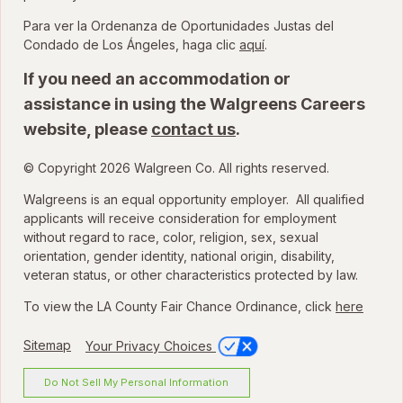
Para ver la Ordenanza de Oportunidades Justas del
para ver la Ordenanza
Condado de Los Ángeles, haga clic
aquí
.
If you need an accommodation or
assistance in using the Walgreens Careers
website, please
contact us
.
© Copyright 2026 Walgreen Co. All rights reserved.
Walgreens is an equal opportunity employer. All qualified
applicants will receive consideration for employment
without regard to race, color, religion, sex, sexual
orientation, gender identity, national origin, disability,
veteran status, or other characteristics protected by law.
To view the LA County Fair Chance Ordinance, click
here
Sitemap
Your Privacy Choices
Do Not Sell My Personal Information