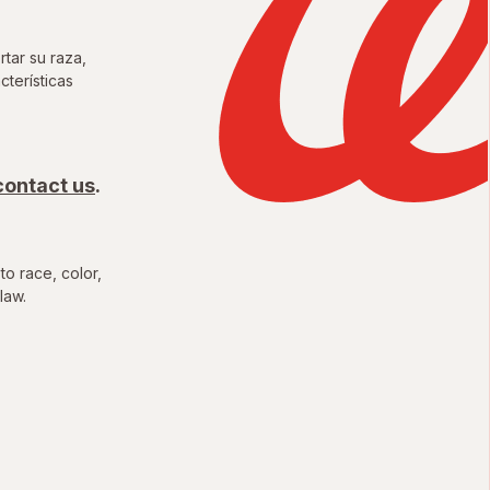
tar su raza,
cterísticas
unidades Justas del Condado
contact us
.
to race, color,
law.