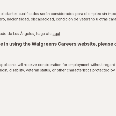
icitantes cualificados serán considerados para el empleo sin impor
nero, nacionalidad, discapacidad, condición de veterano u otras cara
para ver la Ordenanza de Oport
ado de Los Ángeles, haga clic
aquí
.
e in using the Walgreens Careers website, please
applicants will receive consideration for employment without regard 
rigin, disability, veteran status, or other characteristics protected by 